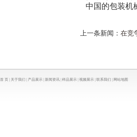
中国的包装机
上一条新闻：
在竞
首 页
|
关于我们
|
产品展示
|
新闻资讯
|
样品展示
|
视频展示
|
联系我们
|
网站地图