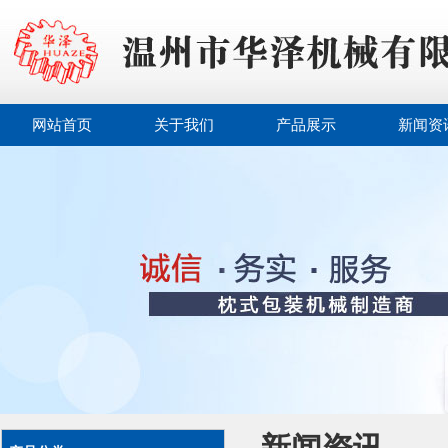
网站首页
关于我们
产品展示
新闻资