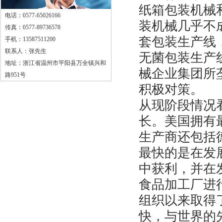
纸箱包装机械
电话：0577-65026166
装机械几乎不
传真：0577-89736578
套包装生产线
手机：13587511200
联系人：张先生
无菌包装生产
地址：浙江省温州市平阳县万全镇兴和
械企业集团所
路951号
积极对策。
从现阶段情况
长。美国拥有
生产商还包括
最快的是在发
中获利，并在
食品加工厂进
组织以来取得
快，与世界的