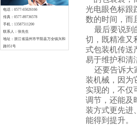
光电眼色标跟
电话：0577-65026166
传真：0577-89736578
数的时间，而
手机：13587511200
最后要说到的
联系人：张先生
切，既精准又
地址：浙江省温州市平阳县万全镇兴和
路951号
式包装机传送
易于维护和清
还要告诉大家
装机械，因为
实现的，不仅
调节，还能及
装方式更先进
能得到提升。