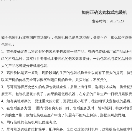
如何正确选购枕式包装机
发布时间：2017/5/23
如今包装机行业在国内市场盛行，包装机械也是鱼龙混杂，参差不齐，那么如何选择
包装机
：
1、首先要确定自己将购买的包装机要包装哪一些产品。有的包装机械厂家产品品种
己的所有品种。其实往往专用机比兼容机的包装效果要好。一台包装机包装的品种最好
大的产品尽可能分开机器包装。
2、高性价比是第一原则。现阶段国内生产的包装机质量比以前有了很大的提高，特
以国产机的价格完全可以购买到进口机的质量。只买对的，不买贵的。
3、尽可能选择历史悠久的名牌包装机企业，质量上有保障。选择技术成熟、质量稳
废品率。包装机是耗才机子，如果购进低质机器，在今后的日常生产中日积月累浪费
4、如有实地考察的，要注重大的方面，更要注意小细节，往往细节决定整机的品质
5、在售后服务方面，“圈内”要有良好的口碑。售后服务及时，随叫随到，特别对食
个月的生产期，假如包装机在生产中出了问题有不能马上解决，那损失可想而知。
6、同行信赖的包装机可以优先考虑。
7、尽可能选购操作维护简单、配件完备、全自动连续供料机构，这能提高包装效率