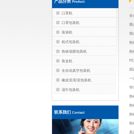
产品分类
Product
口罩机
全
口罩包装机
我
装袋机
我
枕式包装机
热
热收缩膜包装机
热
P
装盒机
四
全自动真空包装机
一
橡皮泥/彩泥包装机
华
湿巾包装机
热
热
联系我们
Contact
热
热
高