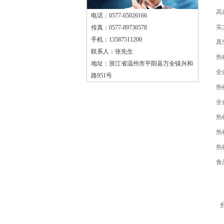
高
电话：0577-65026166
实
传真：0577-89736578
手机：13587511200
真
联系人：张先生
热
地址：浙江省温州市平阳县万全镇兴和
全
路951号
热
全
热
热
热
食