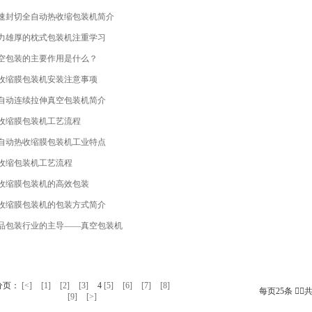
速封切全自动热收缩包装机简介
力雄厚的枕式包装机注重学习
空包装的主要作用是什么？
收缩膜包装机安装注意事项
自动连续拉伸真空包装机简介
收缩膜包装机工艺流程
自动热收缩膜包装机工业特点
收缩包装机工艺流程
收缩膜包装机的高效包装
收缩膜包装机的包装方式简介
品包装行业的主导——真空包装机
分页：
[<]
[1]
[2]
[3]
4
[5]
[6]
[7]
[8]
每页25条 共
[9]
[>]