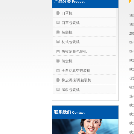
产品分类
Product
口罩机
我
口罩包装机
我
装袋机
2
枕式包装机
热
热收缩膜包装机
热
枕
装盒机
枕
全自动真空包装机
你
橡皮泥/彩泥包装机
收
湿巾包装机
热
枕
联系我们
Contact
枕
枕
枕