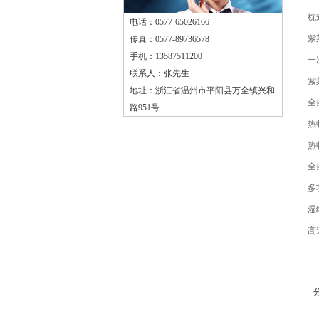
枕
电话：0577-65026166
紫
传真：0577-89736578
手机：13587511200
一
联系人：张先生
紫
地址：浙江省温州市平阳县万全镇兴和
全
路951号
热
热
全
多
湿
高